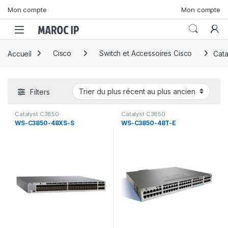
Skip to navigation
Skip to content
Mon compte
Mon compte
Accueil
Cisco
Switch et Accessoires Cisco
Cata
Filters
Catalyst C3850
Catalyst C3850
WS-C3850-48XS-S
WS-C3850-48T-E