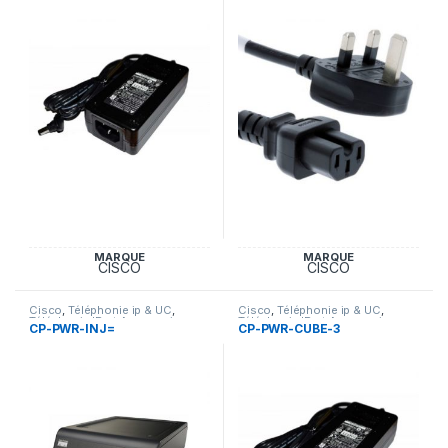
MARQUE
MARQUE
CISCO
CISCO
Cisco
,
Téléphonie ip & UC
,
Cisco
,
Téléphonie ip & UC
,
Téléphonie IP et Accessoires
Téléphonie IP et Accessoires
CP-PWR-INJ=
CP-PWR-CUBE-3
Cisco
Cisco