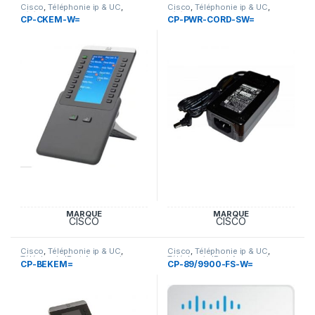
Cisco
,
Téléphonie ip & UC
,
Cisco
,
Téléphonie ip & UC
,
Téléphonie IP et Accessoires
Téléphonie IP et Accessoires
CP-CKEM-W=
CP-PWR-CORD-SW=
Cisco
Cisco
MARQUE
MARQUE
CISCO
CISCO
Cisco
,
Téléphonie ip & UC
,
Cisco
,
Téléphonie ip & UC
,
Téléphonie IP et Accessoires
Téléphonie IP et Accessoires
CP-BEKEM=
CP-89/9900-FS-W=
Cisco
Cisco