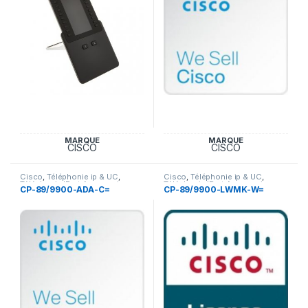
MARQUE
MARQUE
CISCO
CISCO
Cisco
,
Téléphonie ip & UC
,
Cisco
,
Téléphonie ip & UC
,
Téléphonie IP et Accessoires
Téléphonie IP et Accessoires
CP-89/9900-ADA-C=
CP-89/9900-LWMK-W=
Cisco
Cisco