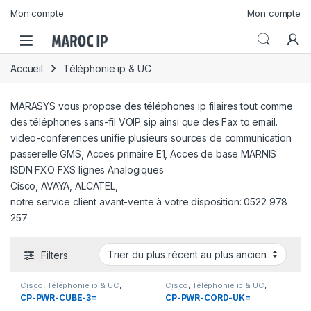
Skip to navigation
Skip to content
Mon compte
Mon compte
Accueil
Téléphonie ip & UC
MARASYS vous propose des téléphones ip filaires tout comme
des téléphones sans-fil VOIP sip ainsi que des Fax to email.
video-conferences unifie plusieurs sources de communication
passerelle GMS, Acces primaire E1, Acces de base MARNIS
ISDN FXO FXS lignes Analogiques
Cisco, AVAYA, ALCATEL,
notre service client avant-vente à votre disposition: 0522 978
257
Filters
Cisco
,
Téléphonie ip & UC
,
Cisco
,
Téléphonie ip & UC
,
Téléphonie IP et Accessoires
Téléphonie IP et Accessoires
CP-PWR-CUBE-3=
CP-PWR-CORD-UK=
Cisco
Cisco