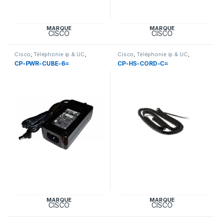
MARQUE
MARQUE
CISCO
CISCO
Cisco
,
Téléphonie ip & UC
,
Cisco
,
Téléphonie ip & UC
,
Téléphonie IP et Accessoires
Téléphonie IP et Accessoires
CP-PWR-CUBE-6=
CP-HS-CORD-C=
Cisco
Cisco
MARQUE
MARQUE
CISCO
CISCO