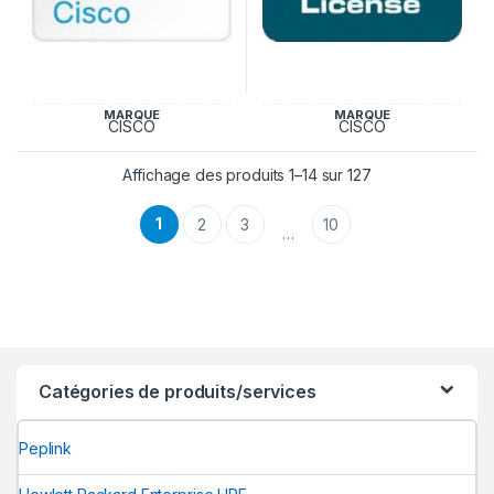
MARQUE
MARQUE
CISCO
CISCO
Trié du plus réce
Affichage des produits 1–14 sur 127
1
2
3
10
…
Catégories de produits/services
Peplink