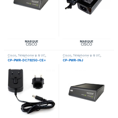
MARQUE
MARQUE
CISCO
CISCO
Cisco
,
Téléphonie ip & UC
,
Cisco
,
Téléphonie ip & UC
,
Téléphonie IP et Accessoires
Téléphonie IP et Accessoires
CP-PWR-DC7925G-CE=
CP-PWR-INJ
Cisco
Cisco