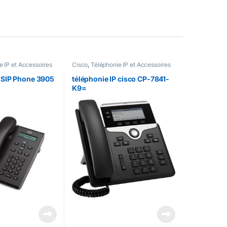
e IP et Accessoires
Cisco
,
Téléphonie IP et Accessoires
e ip & UC
Cisco
,
Téléphonie ip & UC
d SIP Phone 3905
téléphonie IP cisco CP-7841-
K9=