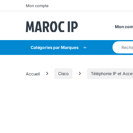
Skip to navigation
Skip to content
Mon compte
Mon com
Search for
Catégories par Marques
Accueil
Cisco
Téléphonie IP et Acce