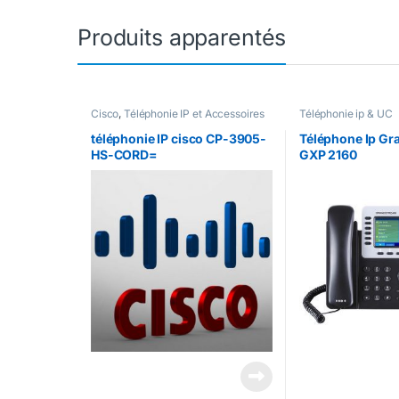
Produits apparentés
Cisco
,
Téléphonie IP et Accessoires
Téléphonie ip & UC
Cisco
,
Téléphonie ip & UC
téléphonie IP cisco CP-3905-
Téléphone Ip Gr
HS-CORD=
GXP 2160