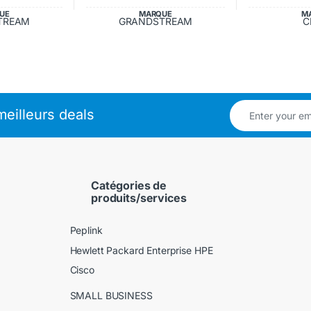
UE
MARQUE
M
TREAM
GRANDSTREAM
C
eilleurs deals
Catégories de
produits/services
Peplink
Hewlett Packard Enterprise HPE
Cisco
SMALL BUSINESS