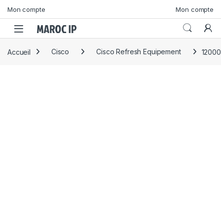
Skip to navigation
Skip to content
Mon compte
Mon compte
Accueil
Cisco
Cisco Refresh Equipement
12000