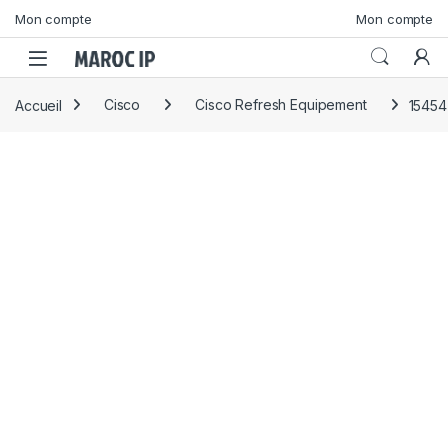
Skip to navigation
Skip to content
Mon compte
Mon compte
Accueil
Cisco
Cisco Refresh Equipement
15454