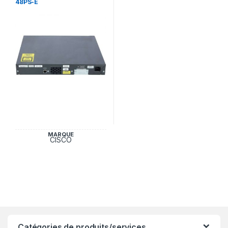
48PS-E
MARQUE
CISCO
Catégories de produits/services