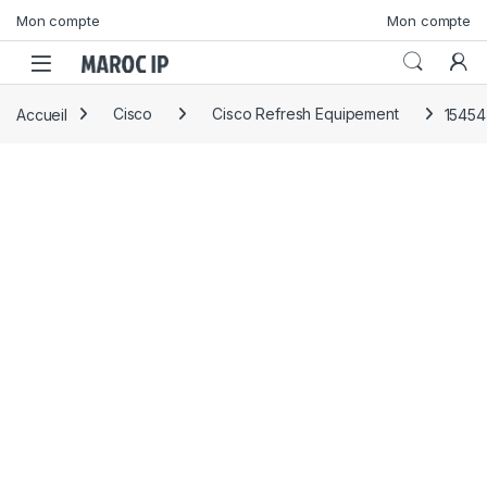
Skip to navigation
Skip to content
Mon compte
Mon compte
Accueil
Cisco
Cisco Refresh Equipement
1545