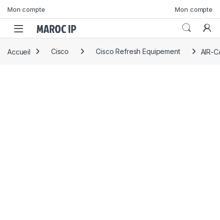
Skip to navigation
Skip to content
Mon compte
Mon compte
Accueil
Cisco
Cisco Refresh Equipement
AIR-