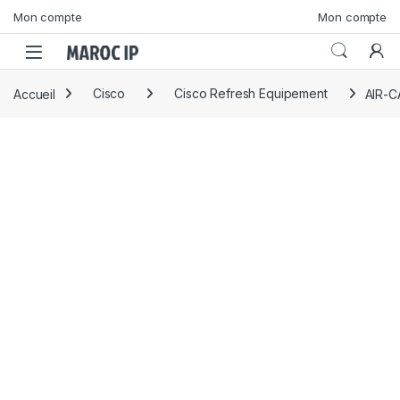
Skip to navigation
Skip to content
Mon compte
Mon compte
Accueil
Cisco
Cisco Refresh Equipement
AIR-