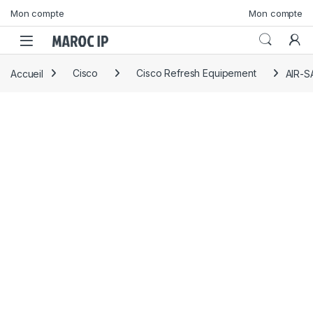
Skip to navigation
Skip to content
Mon compte
Mon compte
Accueil
Cisco
Cisco Refresh Equipement
AIR-