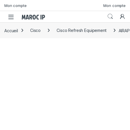
Skip to navigation
Skip to content
Mon compte
Mon compte
Accueil
Cisco
Cisco Refresh Equipement
AIRA