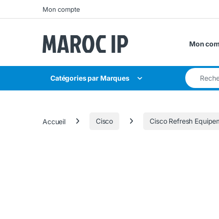
Skip to navigation
Skip to content
Mon compte
Mon com
Search for
Catégories par Marques
Accueil
Cisco
Cisco Refresh Equipe