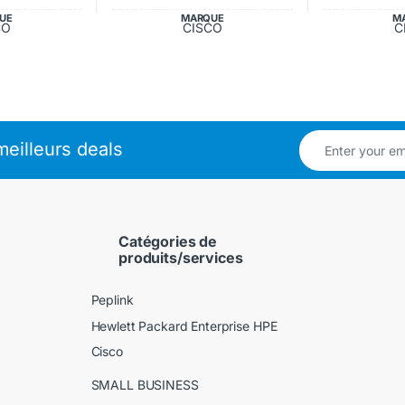
UE
MARQUE
M
CO
CISCO
C
eilleurs deals
Catégories de
produits/services
Peplink
Hewlett Packard Enterprise HPE
Cisco
SMALL BUSINESS