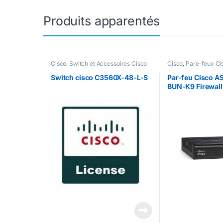
Produits apparentés
Cisco
,
Switch et Accessoires Cisco
Cisco
,
Pare-feux Ci
Switch cisco C3560X-48-L-S
Par-feu Cisco 
BUN-K9 Firewall