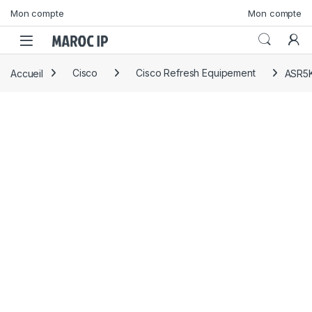
Skip to navigation
Skip to content
Mon compte
Mon compte
Accueil
Cisco
Cisco Refresh Equipement
ASR5