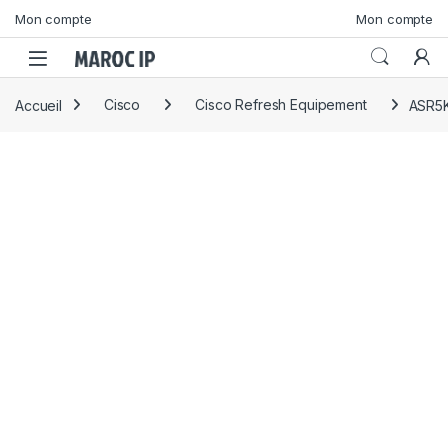
Skip to navigation
Skip to content
Mon compte
Mon compte
Accueil
Cisco
Cisco Refresh Equipement
ASR5