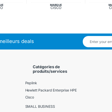
UE
MARQUE
M
CO
CISCO
C
eilleurs deals
Catégories de
produits/services
Peplink
Hewlett Packard Enterprise HPE
Cisco
SMALL BUSINESS