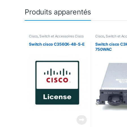
Produits apparentés
Cisco
,
Switch et Accessoires Cisco
Cisco
,
Switch et Ac
Switch cisco C3560X-48-S-E
Switch cisco C
750WAC