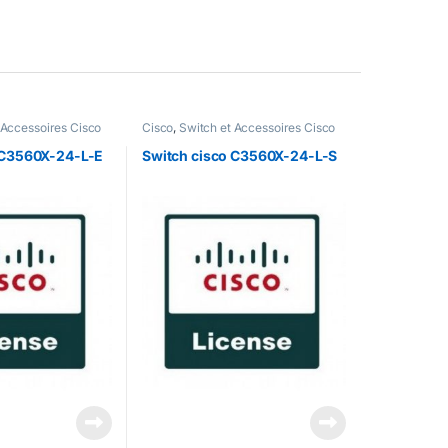
 Accessoires Cisco
Cisco
,
Switch et Accessoires Cisco
 C3560X-24-L-E
Switch cisco C3560X-24-L-S