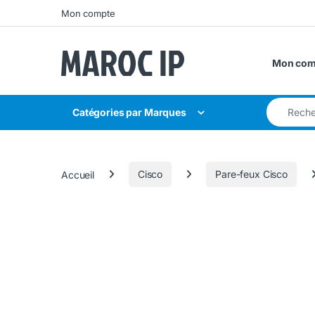
Skip to navigation
Skip to content
Mon compte
Mon com
Search for
Catégories par Marques
Accueil
Cisco
Pare-feux Cisco