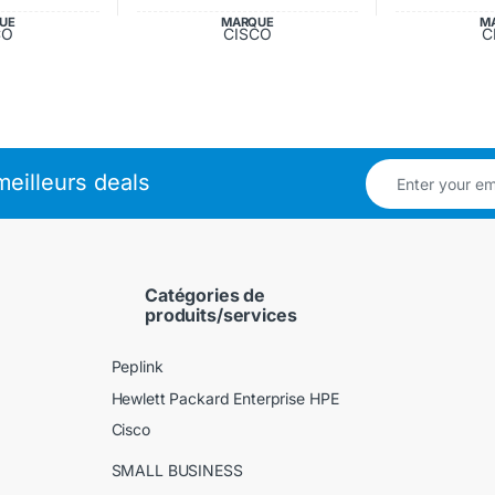
UE
MARQUE
M
CO
CISCO
C
eilleurs deals
Catégories de
produits/services
Peplink
Hewlett Packard Enterprise HPE
Cisco
SMALL BUSINESS