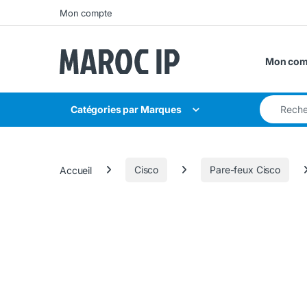
Skip to navigation
Skip to content
Mon compte
Mon com
Search for
Catégories par Marques
Accueil
Cisco
Pare-feux Cisco