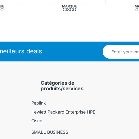
UE
MARQUE
M
CO
CISCO
C
eilleurs deals
Catégories de
produits/services
Peplink
Hewlett Packard Enterprise HPE
Cisco
SMALL BUSINESS