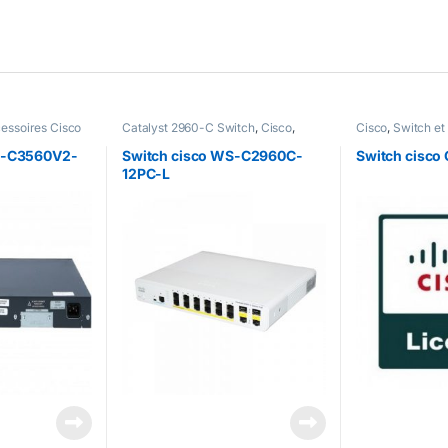
cessoires Cisco
Catalyst 2960-C Switch
,
Cisco
,
Cisco
,
Switch et
Switch et Accessoires Cisco
S-C3560V2-
Switch cisco WS-C2960C-
Switch cisco
12PC-L