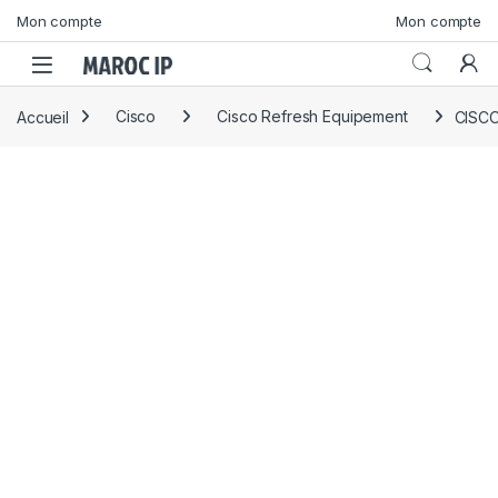
Skip to navigation
Skip to content
Mon compte
Mon compte
Accueil
Cisco
Cisco Refresh Equipement
CISC