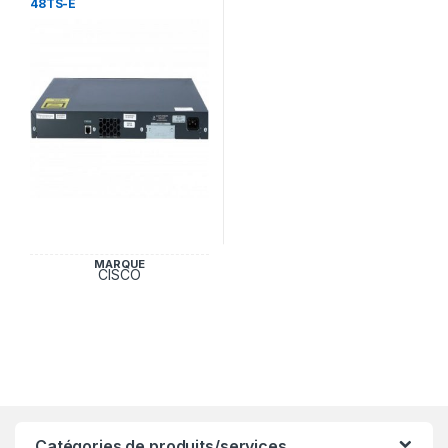
48TS-E
MARQUE
CISCO
Catégories de produits/services