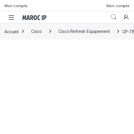
Skip to navigation
Skip to content
Mon compte
Mon compte
Accueil
Cisco
Cisco Refresh Equipement
CP-78