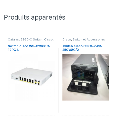
Produits apparentés
Catalyst 2960-C Switch
,
Cisco
,
Cisco
,
Switch et Accessoires
Switch et Accessoires Cisco
Cisco
Switch cisco WS-C2960C-
switch cisco C3KX-PWR-
12PC-L
350WAC/2