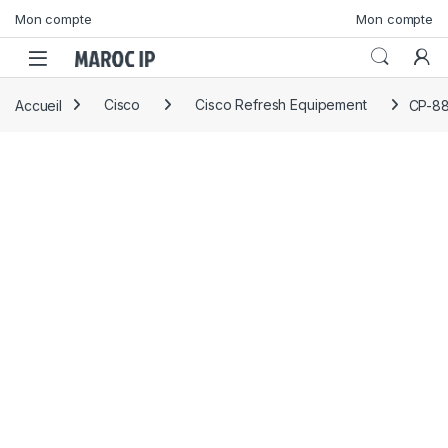
Skip to navigation
Skip to content
Mon compte
Mon compte
Accueil
Cisco
Cisco Refresh Equipement
CP-88