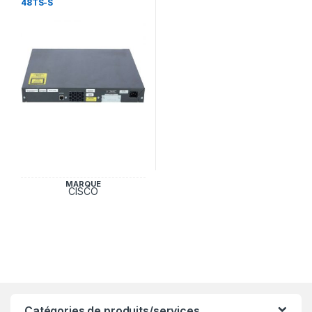
48TS-S
MARQUE
CISCO
Catégories de produits/services