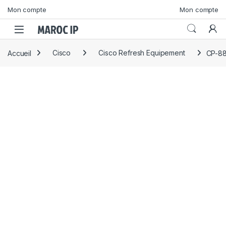
Skip to navigation
Skip to content
Mon compte
Mon compte
Accueil
Cisco
Cisco Refresh Equipement
CP-88