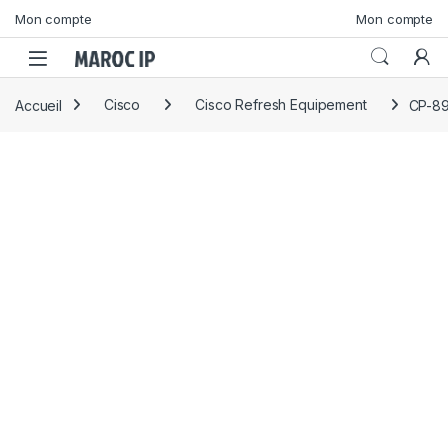
Skip to navigation
Skip to content
Mon compte
Mon compte
Accueil
Cisco
Cisco Refresh Equipement
CP-89