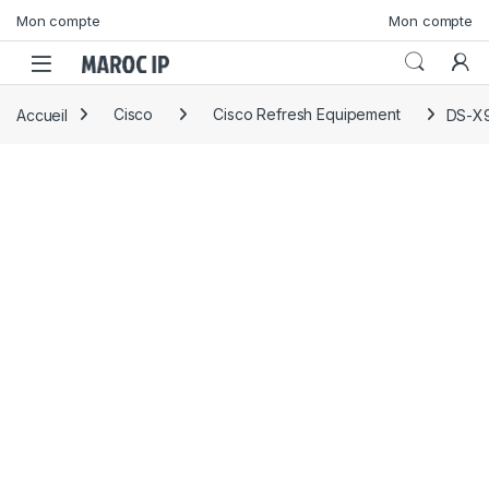
Skip to navigation
Skip to content
Mon compte
Mon compte
Accueil
Cisco
Cisco Refresh Equipement
DS-X