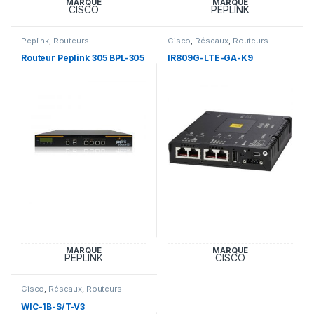
MARQUE
MARQUE
CISCO
PEPLINK
Peplink
,
Routeurs
Cisco
,
Réseaux
,
Routeurs
Routeur Peplink 305 BPL-305
IR809G-LTE-GA-K9
MARQUE
MARQUE
PEPLINK
CISCO
Cisco
,
Réseaux
,
Routeurs
WIC-1B-S/T-V3