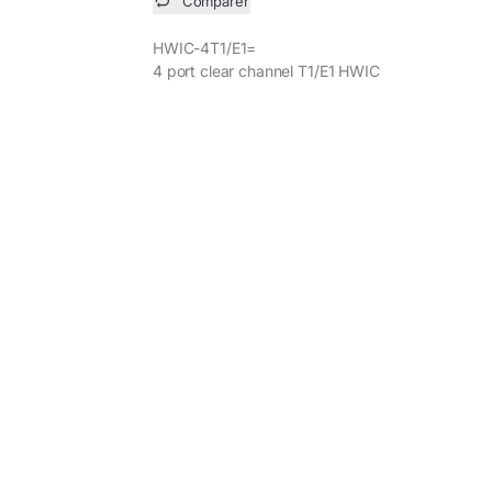
Comparer
HWIC-4T1/E1=
4 port clear channel T1/E1 HWIC