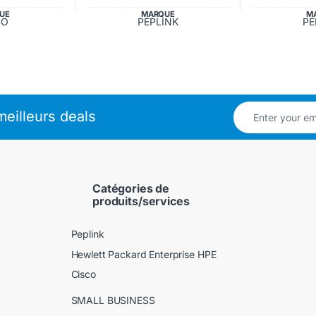
UE
MARQUE
M
CO
PEPLINK
PE
eilleurs deals
Catégories de
produits/services
Peplink
Hewlett Packard Enterprise HPE
Cisco
SMALL BUSINESS