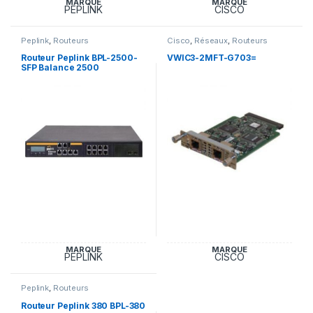
MARQUE
MARQUE
PEPLINK
CISCO
Peplink
,
Routeurs
Cisco
,
Réseaux
,
Routeurs
Routeur Peplink BPL-2500-
VWIC3-2MFT-G703=
SFP Balance 2500
MARQUE
MARQUE
PEPLINK
CISCO
Peplink
,
Routeurs
Routeur Peplink 380 BPL-380