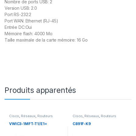
Nombre de ports USB: 2
Version USB: 2.0
Port RS-232:2
Port WAN: Ethernet (RJ-45)
Entrée DC:Oui
Mémoire flash: 4000 Mo
Taille maximale de la carte mémoire: 16 Go
Produits apparentés
Cisco
,
Réseaux
,
Routeurs
Cisco
,
Réseaux
,
Routeurs
VWIC3-1MFT-T1/E1=
C891F-K9