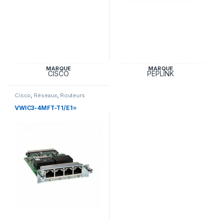
MARQUE
MARQUE
CISCO
PEPLINK
Cisco
,
Réseaux
,
Routeurs
VWIC3-4MFT-T1/E1=