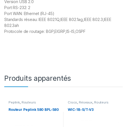
Version USB 2.0
Port RS-232: 2
Port WAN: Ethernet (RJ-45)
Standards réseau: IEEE 802.1Q,IEEE 802.1ag,IEEE 802.3,IEEE
802.3ah
Protocole de routage: BGP,EIGRP,IS-IS,OSPF
Produits apparentés
Peplink
,
Routeurs
Cisco
,
Réseaux
,
Routeurs
Routeur Peplink 580 BPL-580
WIC-1B-S/T-V3