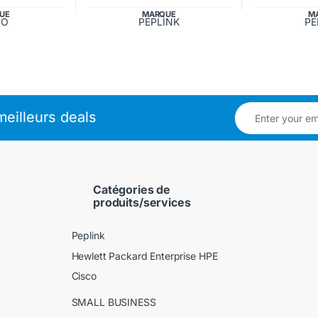
UE
MARQUE
M
CO
PEPLINK
PE
eilleurs deals
Catégories de
produits/services
Peplink
Hewlett Packard Enterprise HPE
Cisco
SMALL BUSINESS