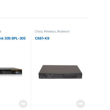
s
Cisco
,
Réseaux
,
Routeurs
ink 305 BPL-305
C881-K9