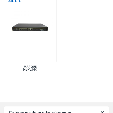
031- LTE
MARQUE
PEPLINK
Catégories de produits/services