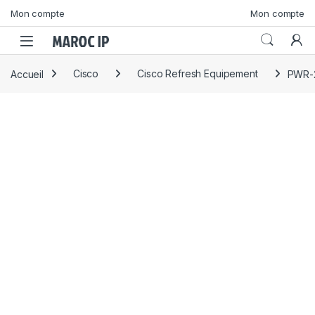
Skip to navigation
Skip to content
Mon compte
Mon compte
Accueil
Cisco
Cisco Refresh Equipement
PWR-