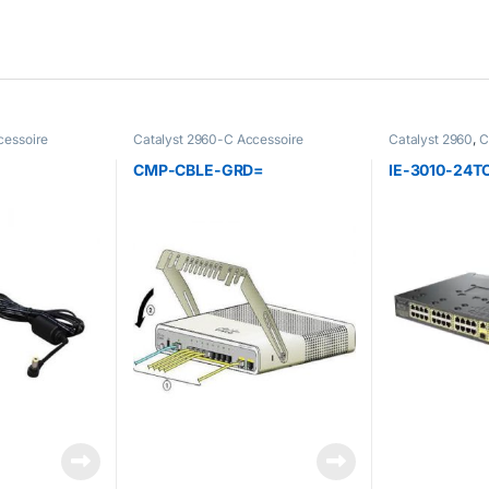
cessoire
Catalyst 2960-C Accessoire
Catalyst 2960
,
C
Catalyst 2960-C
Catalyst 2960-S
CMP-CBLE-GRD=
IE-3010-24T
Catalyst 2960+
,
Catalyst 3560-X
Switch 3750-X
,