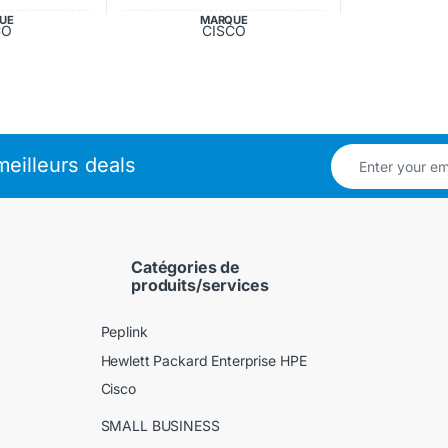
UE
MARQUE
CO
CISCO
eilleurs deals
Catégories de
produits/services
Peplink
Hewlett Packard Enterprise HPE
Cisco
SMALL BUSINESS