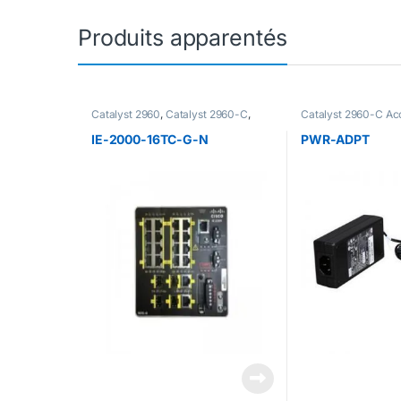
Produits apparentés
Catalyst 2960
,
Catalyst 2960-C
,
Catalyst 2960-C Ac
Catalyst 2960-C Accessoire
,
Catalyst 2960-C Switch
,
Catalyst
IE-2000-16TC-G-N
PWR-ADPT
2960-S
,
Catalyst 2960-X
,
Catalyst
2960+
,
Catalyst 3560-C
,
Catalyst
3560-X
,
Catalyst 3750-X
,
Catalyst
C3850
,
Switch 3750-X
,
Cisco