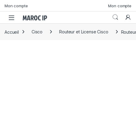
Skip to navigation
Skip to content
Mon compte
Mon compte
Accueil
Cisco
Routeur et License Cisco
Routeu