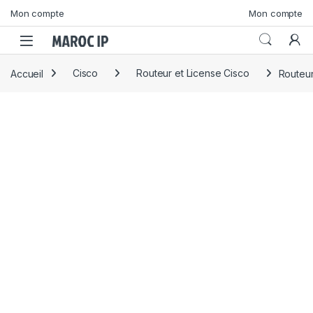
Skip to navigation
Skip to content
Mon compte
Mon compte
Accueil
Cisco
Routeur et License Cisco
Routeu