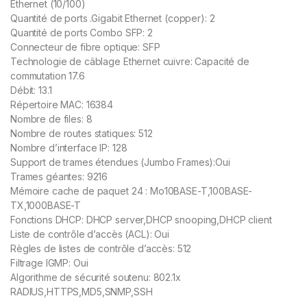
Ethernet (10/100)
Quantité de ports .Gigabit Ethernet (copper): 2
Quantité de ports Combo SFP: 2
Connecteur de fibre optique: SFP
Technologie de câblage Ethernet cuivre: Capacité de
commutation 17.6
Débit: 13.1
Répertoire MAC: 16384
Nombre de files: 8
Nombre de routes statiques: 512
Nombre d’interface IP: 128
Support de trames étendues (Jumbo Frames):Oui
Trames géantes: 9216
Mémoire cache de paquet 24 : Mo10BASE-T,100BASE-
TX,1000BASE-T
Fonctions DHCP: DHCP server,DHCP snooping,DHCP client
Liste de contrôle d’accès (ACL): Oui
Règles de listes de contrôle d’accès: 512
Filtrage IGMP: Oui
Algorithme de sécurité soutenu: 802.1x
RADIUS,HTTPS,MD5,SNMP,SSH