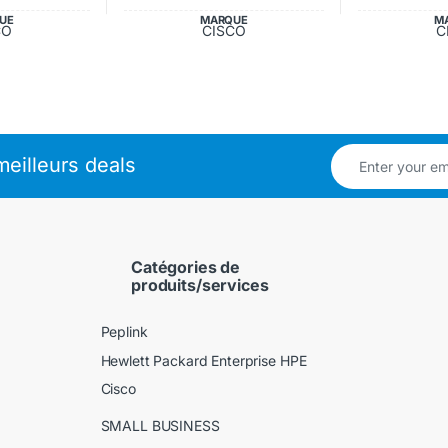
UE
MARQUE
M
CO
CISCO
C
eilleurs deals
Catégories de
produits/services
Peplink
Hewlett Packard Enterprise HPE
Cisco
SMALL BUSINESS