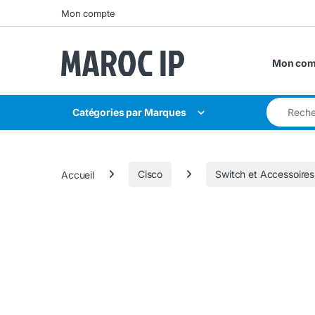
Skip to navigation
Skip to content
Mon compte
Mon com
Search for
Catégories par Marques
Accueil
Cisco
Switch et Accessoires