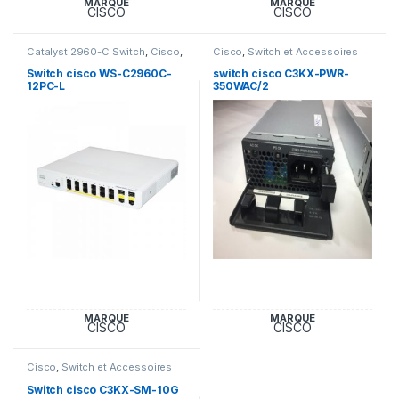
MARQUE
MARQUE
CISCO
CISCO
Catalyst 2960-C Switch
,
Cisco
,
Cisco
,
Switch et Accessoires
Switch et Accessoires Cisco
Cisco
Switch cisco WS-C2960C-
switch cisco C3KX-PWR-
12PC-L
350WAC/2
MARQUE
MARQUE
CISCO
CISCO
Cisco
,
Switch et Accessoires
Cisco
Switch cisco C3KX-SM-10G