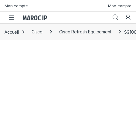
Skip to navigation
Skip to content
Mon compte
Mon compte
Accueil
Cisco
Cisco Refresh Equipement
SG100