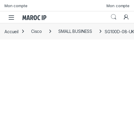
Skip to navigation
Skip to content
Mon compte
Mon compte
Accueil
Cisco
SMALL BUSINESS
SG100D-08-U