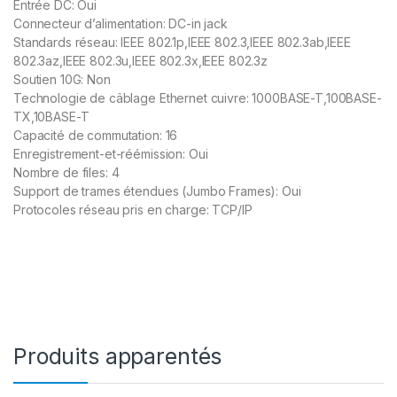
Entrée DC: Oui
Connecteur d’alimentation: DC-in jack
Standards réseau: IEEE 802.1p,IEEE 802.3,IEEE 802.3ab,IEEE
802.3az,IEEE 802.3u,IEEE 802.3x,IEEE 802.3z
Soutien 10G: Non
Technologie de câblage Ethernet cuivre: 1000BASE-T,100BASE-
TX,10BASE-T
Capacité de commutation: 16
Enregistrement-et-réémission: Oui
Nombre de files: 4
Support de trames étendues (Jumbo Frames): Oui
Protocoles réseau pris en charge: TCP/IP
Produits apparentés