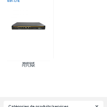
031- LTE
MARQUE
PEPLINK
Catégories de produits/services