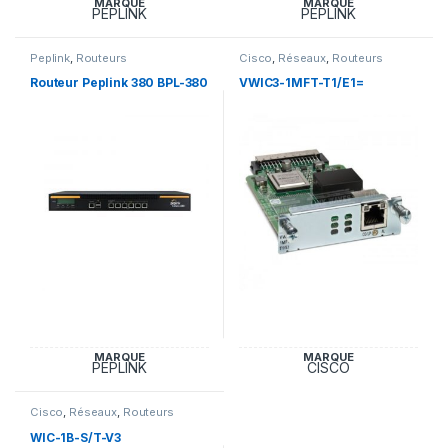
MARQUE
MARQUE
PEPLINK
PEPLINK
Peplink
,
Routeurs
Cisco
,
Réseaux
,
Routeurs
Routeur Peplink 380 BPL-380
VWIC3-1MFT-T1/E1=
MARQUE
MARQUE
PEPLINK
CISCO
Cisco
,
Réseaux
,
Routeurs
WIC-1B-S/T-V3