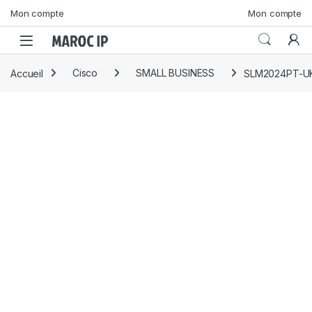
Skip to navigation
Skip to content
Mon compte
Mon compte
Accueil
Cisco
SMALL BUSINESS
SLM2024PT-U