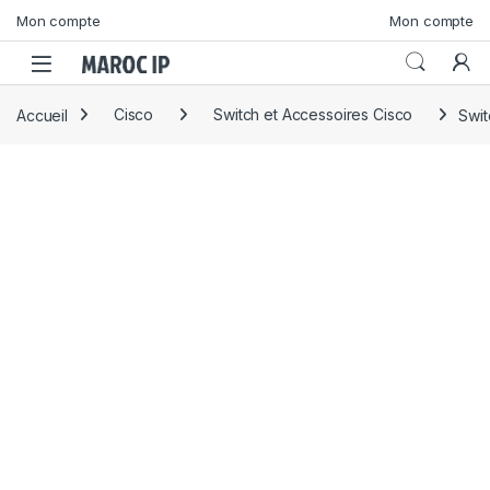
Skip to navigation
Skip to content
Mon compte
Mon compte
Accueil
Cisco
Switch et Accessoires Cisco
Swi