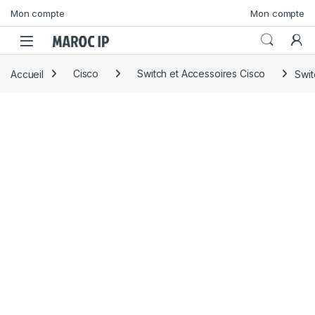
Skip to navigation
Skip to content
Mon compte
Mon compte
Accueil
Cisco
Switch et Accessoires Cisco
Swi