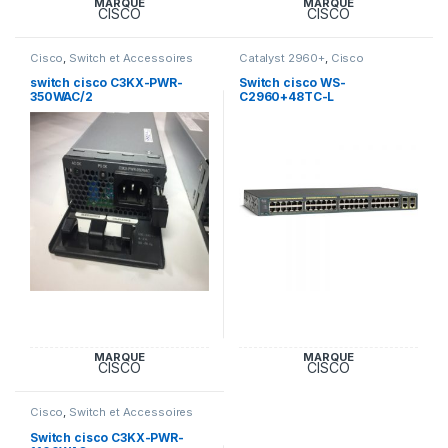
MARQUE
MARQUE
CISCO
CISCO
Cisco
,
Switch et Accessoires
Catalyst 2960+
,
Cisco
Cisco
switch cisco C3KX-PWR-
Switch cisco WS-
350WAC/2
C2960+48TC-L
MARQUE
MARQUE
CISCO
CISCO
Cisco
,
Switch et Accessoires
Cisco
Switch cisco C3KX-PWR-