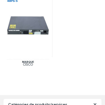
48PS-S
MARQUE
CISCO
Catégories de produits/services