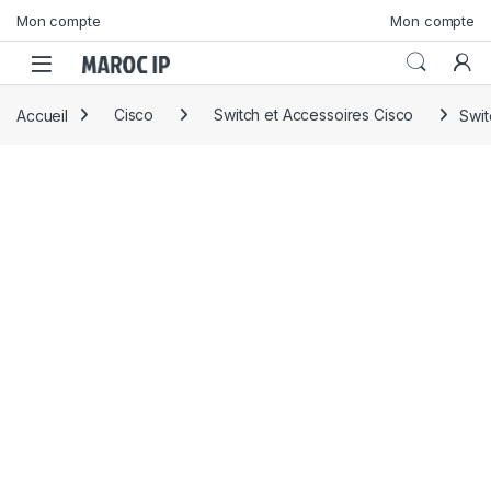
Skip to navigation
Skip to content
Mon compte
Mon compte
Accueil
Cisco
Switch et Accessoires Cisco
Swi