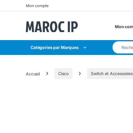
Skip to navigation
Skip to content
Mon compte
Mon com
Search for
Catégories par Marques
Accueil
Cisco
Switch et Accessoires