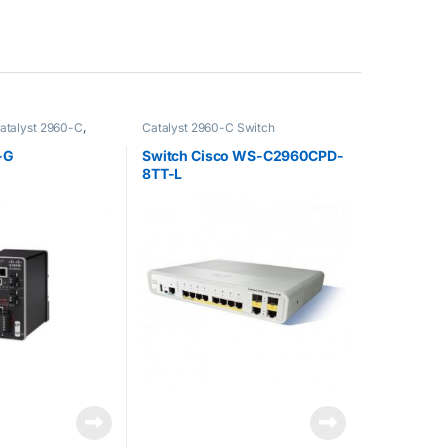
atalyst 2960-C
,
Catalyst 2960-C Switch
 Accessoire
,
 Switch
,
Catalyst
-G
Switch Cisco WS-C2960CPD-
t 2960-X
,
Catalyst
8TT-L
 3560-C
,
Catalyst
t 3750-X
,
Catalyst
3750-X
,
Cisco