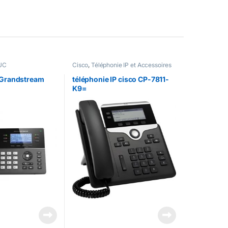
 UC
Cisco
,
Téléphonie IP et Accessoires
Cisco
,
Téléphonie ip & UC
 Grandstream
téléphonie IP cisco CP-7811-
K9=