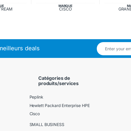
UE
MARQUE
M
TREAM
CISCO
GRAN
eilleurs deals
Catégories de
produits/services
Peplink
Hewlett Packard Enterprise HPE
Cisco
SMALL BUSINESS