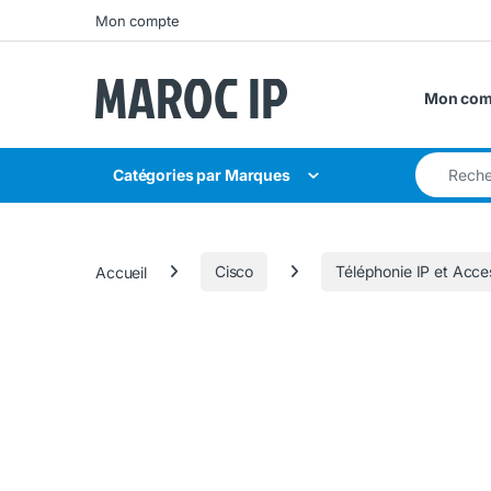
Skip to navigation
Skip to content
Mon compte
Mon com
Search for
Catégories par Marques
Accueil
Cisco
Téléphonie IP et Acce