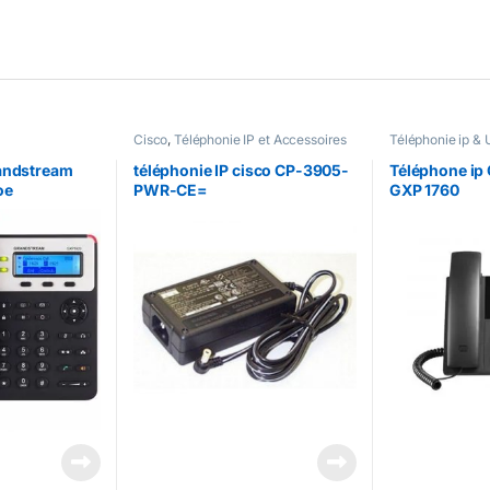
Cisco
,
Téléphonie IP et Accessoires
Téléphonie ip &
Cisco
,
Téléphonie ip & UC
andstream
téléphonie IP cisco CP-3905-
Téléphone ip
oe
PWR-CE=
GXP 1760