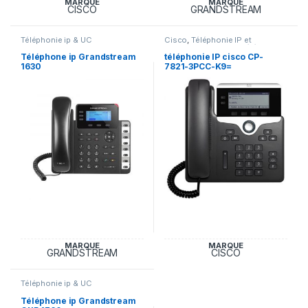
MARQUE
MARQUE
CISCO
GRANDSTREAM
Téléphonie ip & UC
Cisco
,
Téléphonie IP et
Accessoires Cisco
,
Téléphonie
ip & UC
Téléphone ip Grandstream
téléphonie IP cisco CP-
1630
7821-3PCC-K9=
MARQUE
MARQUE
GRANDSTREAM
CISCO
Téléphonie ip & UC
Téléphone ip Grandstream