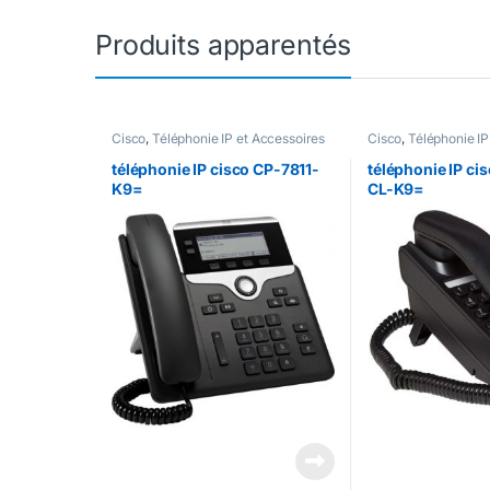
Produits apparentés
Cisco
,
Téléphonie IP et Accessoires
Cisco
,
Téléphonie IP
Cisco
,
Téléphonie ip & UC
Cisco
,
Téléphonie i
téléphonie IP cisco CP-7811-
téléphonie IP ci
K9=
CL-K9=