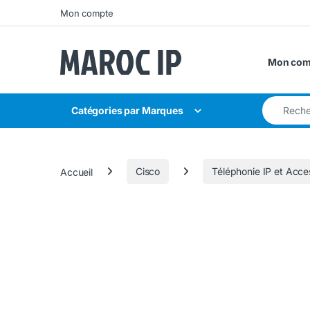
Skip to navigation
Skip to content
Mon compte
Mon com
Search for
Catégories par Marques
Accueil
Cisco
Téléphonie IP et Acce