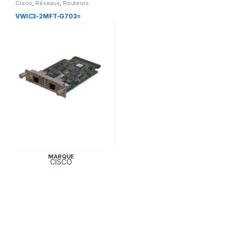
Cisco
,
Réseaux
,
Routeurs
VWIC3-2MFT-G703=
MARQUE
CISCO