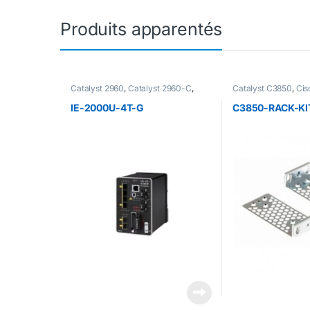
Produits apparentés
Catalyst 2960
,
Catalyst 2960-C
,
Catalyst C3850
,
Cis
Catalyst 2960-C Accessoire
,
Accessoires Cisco
Catalyst 2960-C Switch
,
Catalyst
IE-2000U-4T-G
C3850-RACK-KI
2960-S
,
Catalyst 2960-X
,
Catalyst
2960+
,
Catalyst 3560-C
,
Catalyst
3560-X
,
Catalyst 3750-X
,
Catalyst
C3850
,
Switch 3750-X
,
Cisco