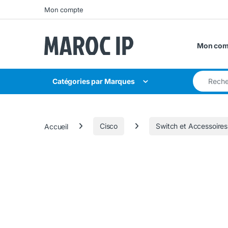
Skip to navigation
Skip to content
Mon compte
Mon com
Search for
Catégories par Marques
Accueil
Cisco
Switch et Accessoires