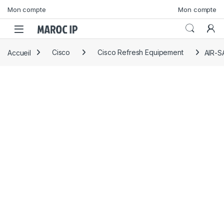
Skip to navigation
Skip to content
Mon compte
Mon compte
Accueil
Cisco
Cisco Refresh Equipement
AIR-S