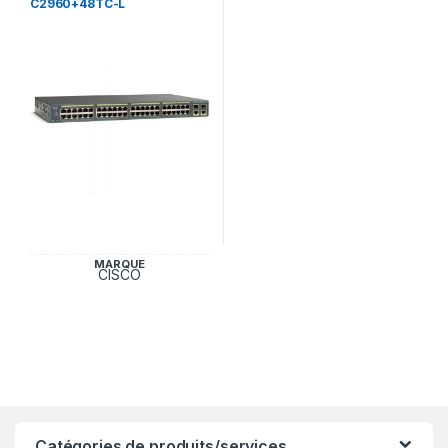
C2960+48TC-L
MARQUE
CISCO
Catégories de produits/services